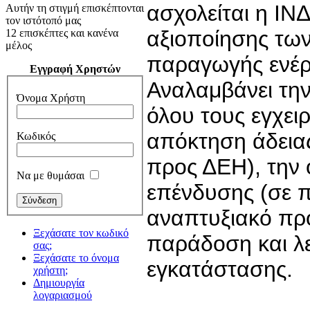
ασχολείται η ΙΝΔ
Αυτήν τη στιγμή επισκέπτονται
τον ιστότοπό μας
αξιοποίησης τω
12 επισκέπτες και κανένα
μέλος
παραγωγής ενέρ
Εγγραφή Χρηστών
Αναλαμβάνει την
Όνομα Χρήστη
όλου τους εγχειρ
απόκτηση άδεια
Κωδικός
προς ΔΕΗ), την 
Να με θυμάσαι
επένδυσης (σε 
αναπτυξιακό πρό
Ξεχάσατε τον κωδικό
παράδοση και λ
σας;
Ξεχάσατε το όνομα
εγκατάστασης.
χρήστη;
Δημιουργία
λογαριασμού