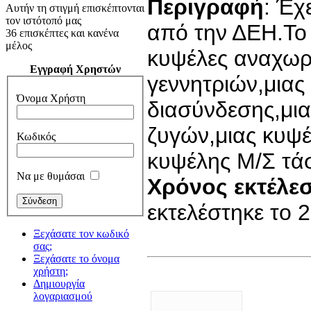
Περιγραφή
: Έχ
Αυτήν τη στιγμή επισκέπτονται
τον ιστότοπό μας
από την ΔΕΗ.Το 
36 επισκέπτες και κανένα
μέλος
κυψέλες αναχωρ
Εγγραφή Χρηστών
γεννητριών,μιας
Όνομα Χρήστη
διασύνδεσης,μια
ζυγών,μιας κυψ
Κωδικός
κυψέλης Μ/Σ τά
Να με θυμάσαι
Χρόνος εκτέλε
εκτελέστηκε το 
Ξεχάσατε τον κωδικό
σας;
Ξεχάσατε το όνομα
χρήστη;
Δημιουργία
λογαριασμού